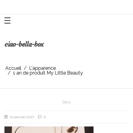
Aller
Chroniques d'une femme
au
contenu
ciao-bella-box
Accueil
L'apparence
1 an de produit My Little Beauty
Dans
10 janvier 2017
0