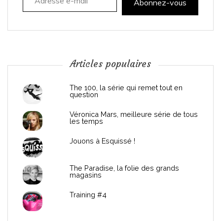
t
Abonnez-vous
i
o
n
Articles populaires
d
The 100, la série qui remet tout en
question
e
Véronica Mars, meilleure série de tous
les temps
l
Jouons à Esquissé !
’
The Paradise, la folie des grands
a
magasins
r
Training #4