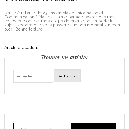
Jeune étudiante de 23 ans en Master Information et
Communication à Nantes. J'aime partager avec vous mes
coups de coeur et mes coups de gueule peu importe le
sujet. J'espère que vous passerez un bon moment sur mon
blog. Bonne lecture !
N
Article précédent
Trouver un article:
a
Rechercher :
v
i
g
a
Adresse e-mail