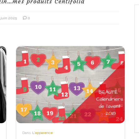
in…mes produits Centifolia
 juin 2025
0
Dans
L'apparence