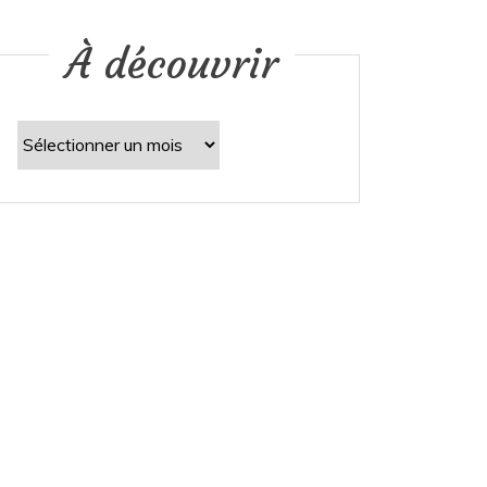
À découvrir
À
découvrir