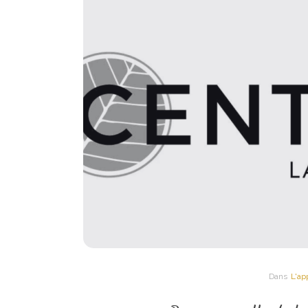
Dans
L'ap