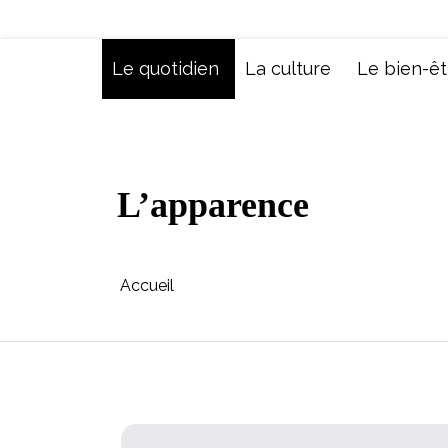
Aller
au
contenu
Le quotidien
La culture
Le bien-êt
L’apparence
Accueil