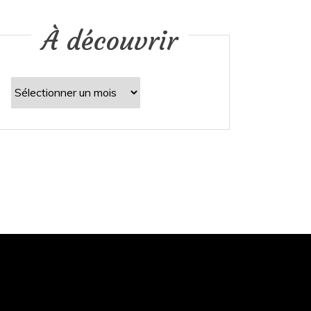
À découvrir
À
découvrir