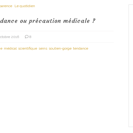
parence
Le quotidien
ndance ou précaution médicale ?
octobre 2016
8
e
médical
scientifique
seins
soutien-gorge
tendance