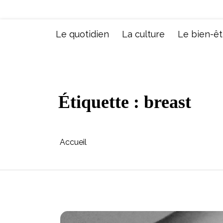
Aller
au
contenu
Le quotidien
La culture
Le bien-êt
Étiquette :
breast
Accueil