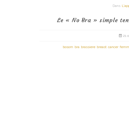
Dans
L'ap
Le « No Bra » simple te
21 
bosom
bra
brassiere
breast
cancer
femm