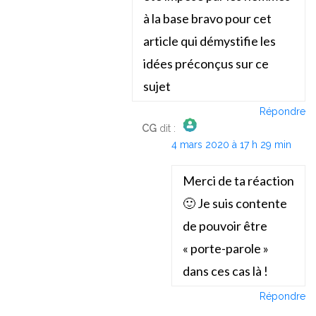
à la base bravo pour cet
article qui démystifie les
idées préconçus sur ce
sujet
Répondre
CG
dit :
4 mars 2020 à 17 h 29 min
The Real Person Badge!
Anti-Spam by CleanTalk
Merci de ta réaction
🙂 Je suis contente
de pouvoir être
« porte-parole »
dans ces cas là !
Répondre