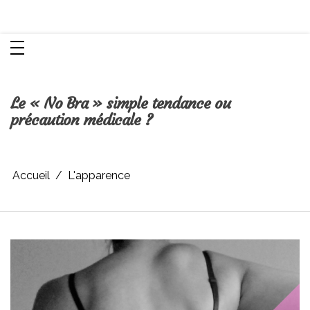
Aller
Chroniques d'une femme
au
contenu
Le « No Bra » simple tendance ou
précaution médicale ?
Accueil
L'apparence