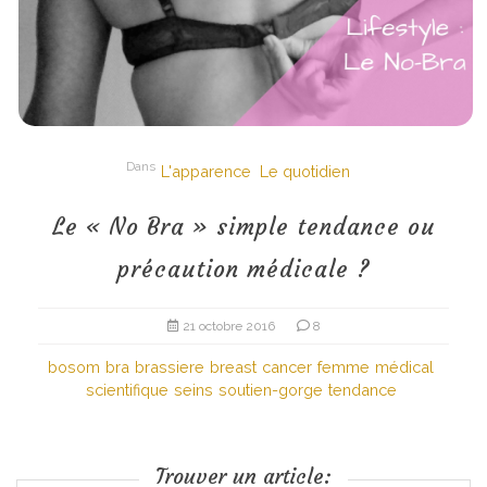
Dans
L'apparence
Le quotidien
Le « No Bra » simple tendance ou
précaution médicale ?
21 octobre 2016
8
bosom
bra
brassiere
breast
cancer
femme
médical
scientifique
seins
soutien-gorge
tendance
Trouver un article: