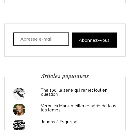
n
a
t
Adresse e-mail
i
Abonnez-vous
o
n
Articles populaires
d
The 100, la série qui remet tout en
e
question
s
Véronica Mars, meilleure série de tous
les temps
p
Jouons à Esquissé !