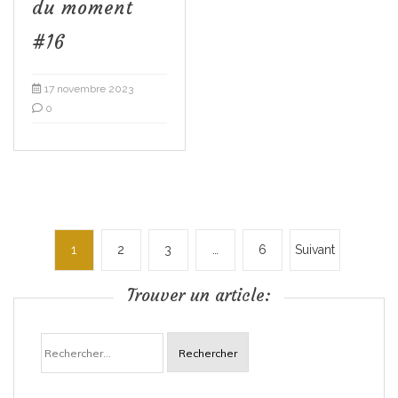
du moment
#16
17 novembre 2023
0
P
1
2
3
…
6
Suivant
a
Trouver un article:
g
Rechercher :
i