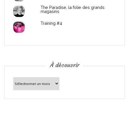
u
The Paradise, la folie des grands
magasins
b
Training #4
l
i
c
À découvrir
a
t
À
découvrir
i
o
n