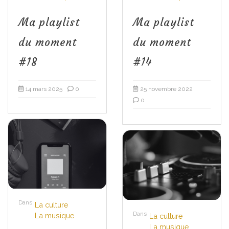
Ma playlist
Ma playlist
du moment
du moment
#18
#14
14 mars 2025
0
25 novembre 2022
0
Dans
La culture
Dans
La musique
La culture
La musique