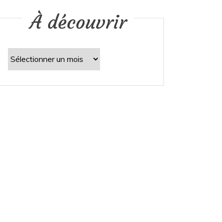
À découvrir
À
découvrir