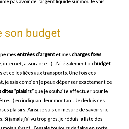
aime pas avoir de l’argent liquide sur moi. Je vais
de son budget
upe mes
entrées d’argent
et mes
charges fixes
e, internet, assurance…). J’ai également un
budget
s
et celles liées aux
transports
. Une fois ces
t, je sais combien je peux dépenser exactement ce
dites “plaisirs”
que je souhaite effectuer pour le
-être…) en indiquant leur montant. Je déduis ces
 plaisirs. Ainsi, je suis en mesure de savoir si je
 jamais j’ai vu trop gros, je réduis la liste des
u mois suivant. J’essaie toujours de faire en sorte