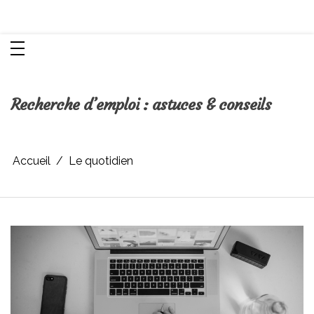
Aller
Chroniques d'une femme
au
contenu
Recherche d’emploi : astuces & conseils
Accueil
Le quotidien