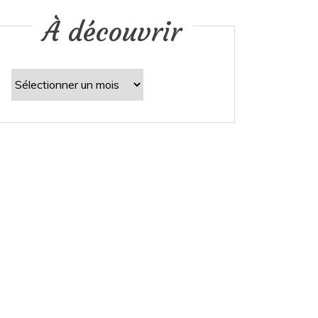
À découvrir
À
découvrir