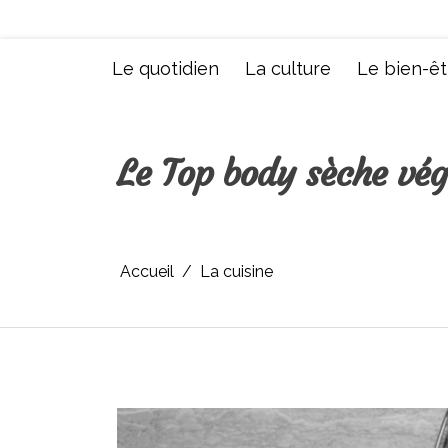
Aller
au
contenu
Le quotidien
La culture
Le bien-êt
Le Top body sèche végé
Accueil
La cuisine