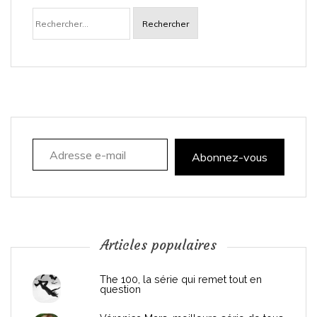
Rechercher :
v
i
g
a
Adresse e-mail
t
Abonnez-vous
i
o
n
Articles populaires
d
The 100, la série qui remet tout en
question
e