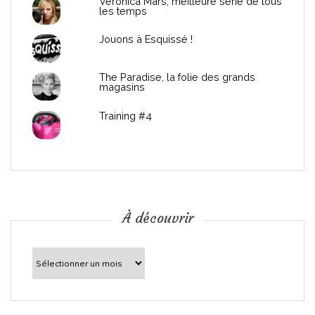
Véronica Mars, meilleure série de tous
les temps
l
Jouons à Esquissé !
’
The Paradise, la folie des grands
a
magasins
r
Training #4
t
i
c
À découvrir
l
À
découvrir
e