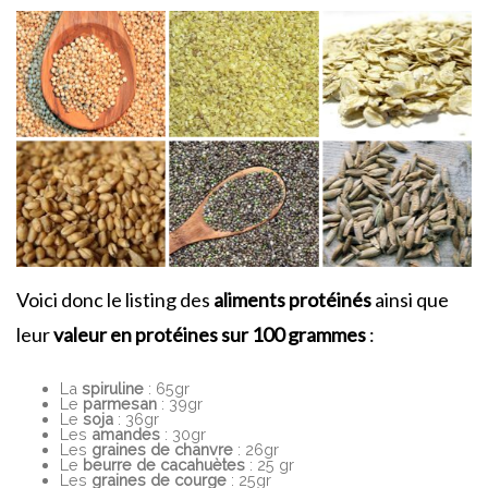
Voici donc le listing des
aliments protéinés
ainsi que
leur
valeur en protéines sur 100 grammes
:
La
spiruline
: 65gr
Le
parmesan
: 39gr
Le
soja
: 36gr
Les
amandes
: 30gr
Les
graines de chanvre
: 26gr
Le
beurre de cacahuètes
: 25 gr
Les
graines de courge
: 25gr