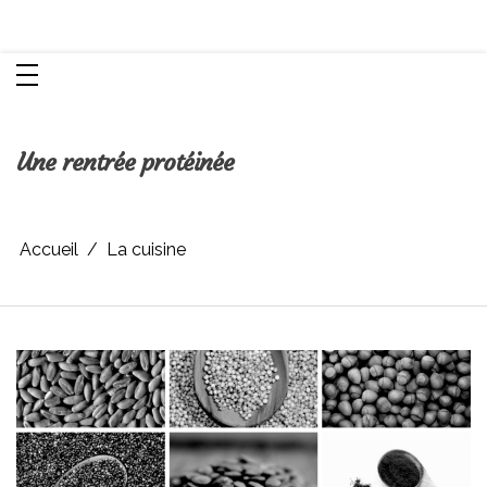
Aller
Chroniques d'une femme
au
contenu
Une rentrée protéinée
Accueil
La cuisine