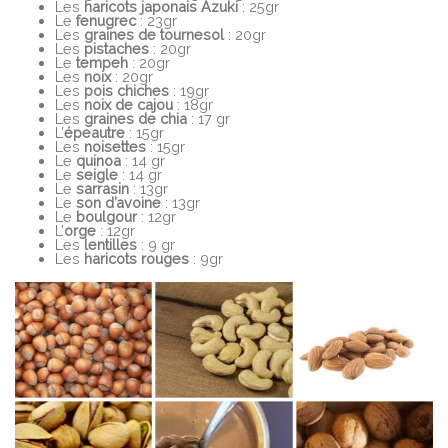
Les
haricots japonais Azuki
: 25gr
Le
fenugrec
: 23gr
Les
graines de tournesol
: 20gr
Les
pistaches
: 20gr
Le
tempeh
: 20gr
Les
noix
: 20gr
Les
pois chiches
: 19gr
Les
noix de cajou
: 18gr
Les
graines de chia
: 17 gr
L’
épeautre
: 15gr
Les
noisettes
: 15gr
Le
quinoa
: 14 gr
Le
seigle
: 14 gr
Le
sarrasin
: 13gr
Le
son d’avoine
: 13gr
Le
boulgour
: 12gr
L’
orge
: 12gr
Les
lentilles
: 9 gr
Les
haricots rouges
: 9gr