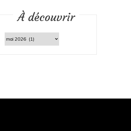
À découvrir
À
découvrir