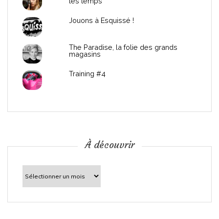
les temps
l
Jouons à Esquissé !
’
The Paradise, la folie des grands
a
magasins
r
Training #4
t
i
c
À découvrir
l
À
découvrir
e