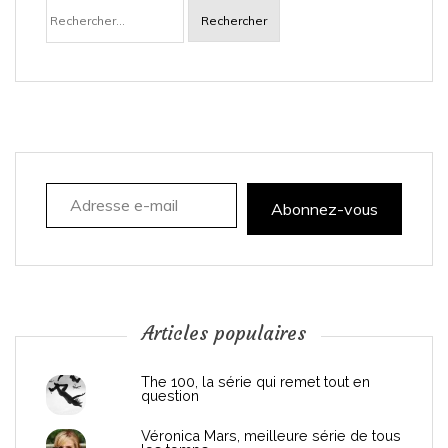
Rechercher :
v
i
g
a
Adresse e-mail
t
Abonnez-vous
i
o
n
Articles populaires
d
The 100, la série qui remet tout en
question
e
Véronica Mars, meilleure série de tous