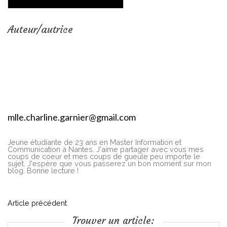
Auteur/autrice
mlle.charline.garnier@gmail.com
Jeune étudiante de 23 ans en Master Information et
Communication à Nantes. J'aime partager avec vous mes
coups de coeur et mes coups de gueule peu importe le
sujet. J'espère que vous passerez un bon moment sur mon
blog. Bonne lecture !
N
Article précédent
Trouver un article: