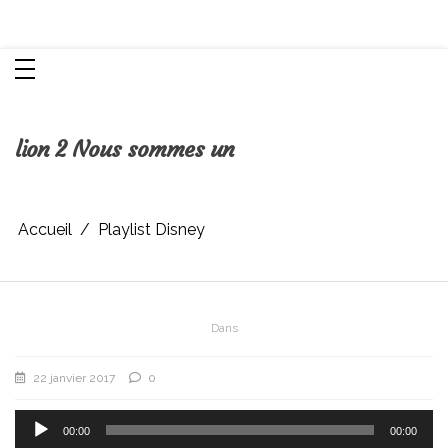
Aller
Chroniques d'une femme
au
contenu
lion 2 Nous sommes un
Accueil
Playlist Disney
Dans
22 janvier 2017
0
Lecteur
audio
00:00
00:00