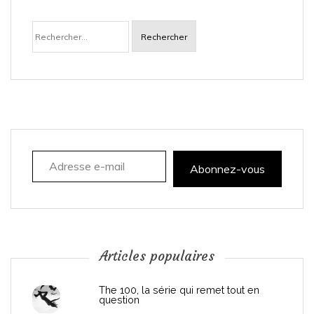
a
Rechercher :
v
i
g
a
Adresse e-mail
t
Abonnez-vous
i
o
n
Articles populaires
d
The 100, la série qui remet tout en
question