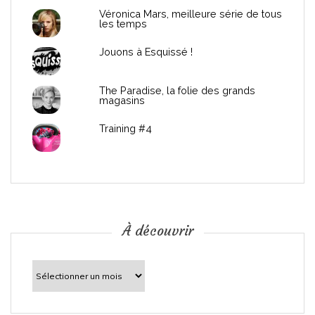
e
Véronica Mars, meilleure série de tous
les temps
l
Jouons à Esquissé !
’
The Paradise, la folie des grands
a
magasins
r
Training #4
t
i
c
À découvrir
l
À
découvrir
e