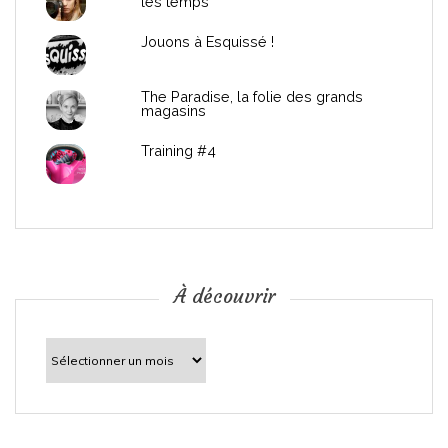
les temps
l
Jouons à Esquissé !
’
The Paradise, la folie des grands
a
magasins
r
Training #4
t
i
c
À découvrir
l
À
découvrir
e