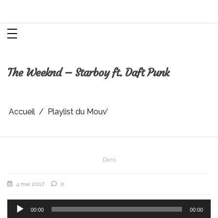
Aller
Chroniques d'une femme
au
contenu
The Weeknd – Starboy ft. Daft Punk
Accueil
Playlist du Mouv’
Dans
4 mai 2017
0
Lecteur
audio
00:00
00:00