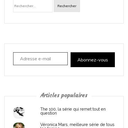
Rechercher :
v
i
g
a
Adresse e-mail
t
Abonnez-vous
i
o
n
Articles populaires
d
The 100, la série qui remet tout en
question
e
Véronica Mars, meilleure série de tous