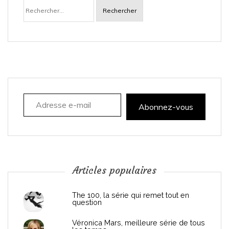
Rechercher :
v
i
g
a
Adresse e-mail
t
Abonnez-vous
i
o
n
Articles populaires
d
The 100, la série qui remet tout en
question
e
Véronica Mars, meilleure série de tous