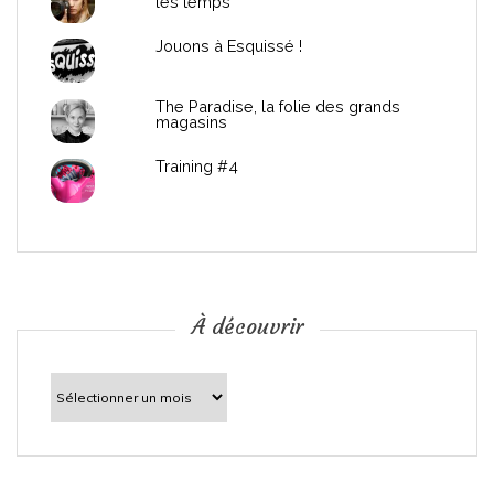
les temps
l
Jouons à Esquissé !
’
The Paradise, la folie des grands
a
magasins
r
Training #4
t
i
c
À découvrir
l
À
découvrir
e