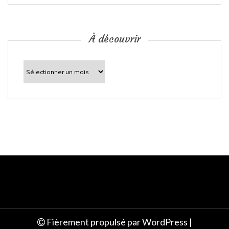
i
c
À découvrir
l
À
découvrir
e
Fièrement propulsé par WordPress
|