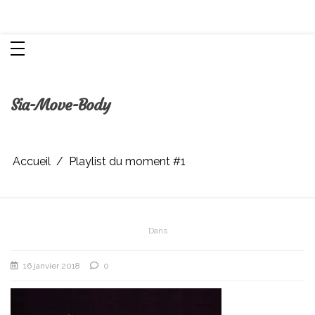
Aller
Chroniques d'une femme
au
contenu
Sia-Move-Body
Accueil
Playlist du moment #1
Dans
16 janvier 2018
0