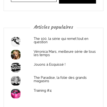
i
o
n
Articles populaires
d
The 100, la série qui remet tout en
question
e
Véronica Mars, meilleure série de tous
les temps
l
Jouons à Esquissé !
’
The Paradise, la folie des grands
a
magasins
r
Training #4
t