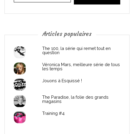
i
o
n
Articles populaires
d
The 100, la série qui remet tout en
question
e
Véronica Mars, meilleure série de tous
les temps
l
Jouons à Esquissé !
’
The Paradise, la folie des grands
a
magasins
r
Training #4
t