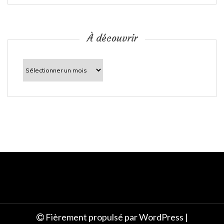
i
c
À découvrir
l
À
découvrir
e
Fièrement propulsé par WordPress
|