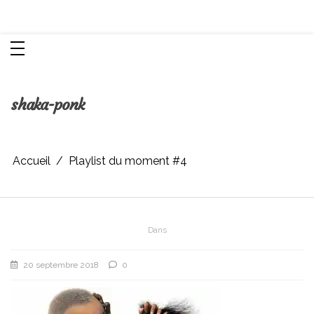
Aller
Chroniques d'une femme
au
contenu
shaka-ponk
Accueil
Playlist du moment #4
Dans
20 septembre 2018
0