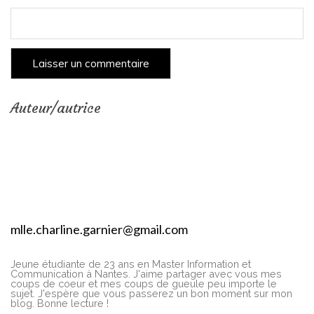
Auteur/autrice
mlle.charline.garnier@gmail.com
Jeune étudiante de 23 ans en Master Information et
Communication à Nantes. J'aime partager avec vous mes
coups de coeur et mes coups de gueule peu importe le
sujet. J'espère que vous passerez un bon moment sur mon
blog. Bonne lecture !