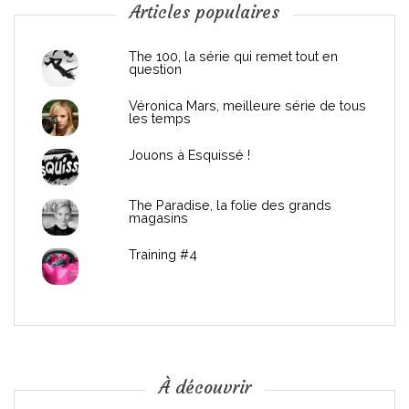
n
Articles populaires
d
The 100, la série qui remet tout en
question
e
Véronica Mars, meilleure série de tous
les temps
l
Jouons à Esquissé !
’
The Paradise, la folie des grands
a
magasins
r
Training #4
t
i
c
À découvrir