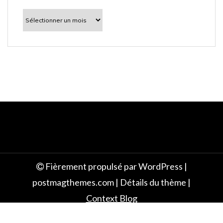
l
À
découvrir
e
Fièrement propulsé par WordPress
|
postmagthemes.com
|
Détails du thème
|
Context Blog