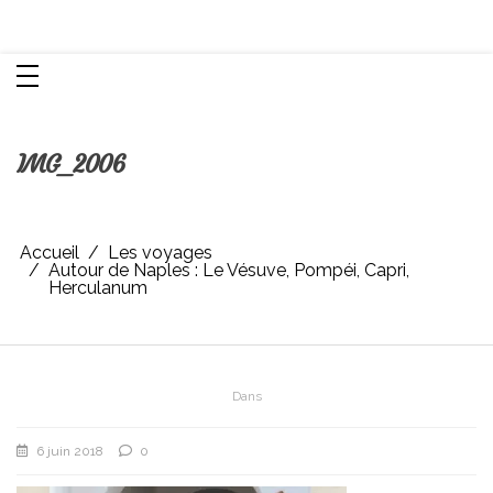
Aller
Chroniques d'une femme
au
contenu
IMG_2006
Accueil
Les voyages
Autour de Naples : Le Vésuve, Pompéi, Capri,
Herculanum
Dans
6 juin 2018
0