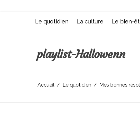
Aller
au
contenu
Le quotidien
La culture
Le bien-êt
playlist-Hallowenn
Accueil
Le quotidien
Mes bonnes résol