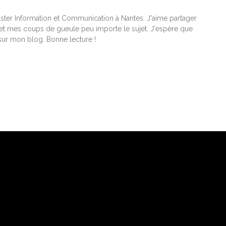
ster Information et Communication à Nantes. J'aime partager
t mes coups de gueule peu importe le sujet. J'espère que
ur mon blog. Bonne lecture !