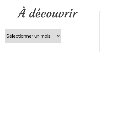
À découvrir
À
découvrir