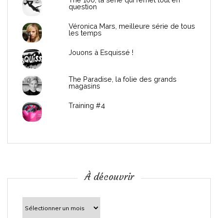
e
question
s
Véronica Mars, meilleure série de tous
les temps
p
Jouons à Esquissé !
u
The Paradise, la folie des grands
magasins
b
Training #4
l
i
c
À découvrir
a
t
À
découvrir