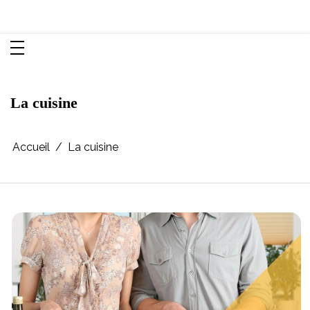
Aller
Chroniques d'une femme
au
contenu
La cuisine
Accueil
La cuisine