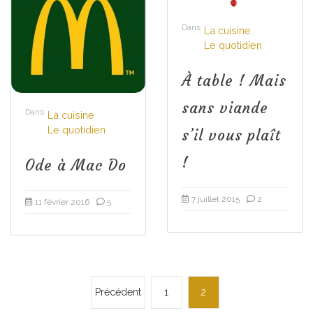
Dans
La cuisine
Le quotidien
À table ! Mais
sans viande
Dans
La cuisine
Le quotidien
s’il vous plaît
!
Ode à Mac Do
7 juillet 2015
2
11 février 2016
5
P
Précédent
1
2