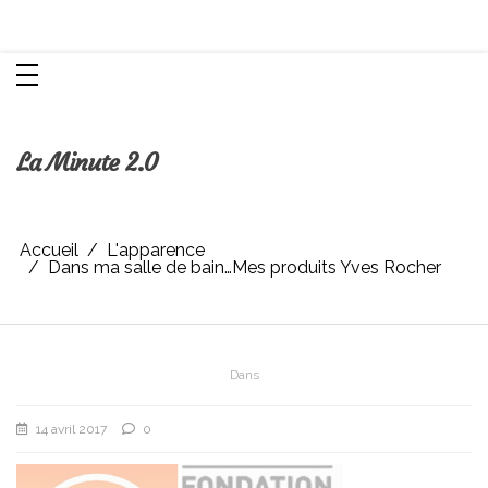
Aller
Chroniques d'une femme
au
contenu
La Minute 2.0
Accueil
L'apparence
Dans ma salle de bain…Mes produits Yves Rocher
Dans
14 avril 2017
0