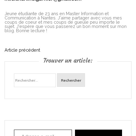
Jeune étudiante de 23 ans en Master Information et
Communication à Nantes. J'aime partager avec vous mes
coups de coeur et mes coups de gueule peu importe le
sujet. J'espère que vous passerez un bon moment sur mon
blog. Bonne lecture !
N
Article précédent
Trouver un article:
a
Rechercher :
v
i
g
a
Adresse e-mail