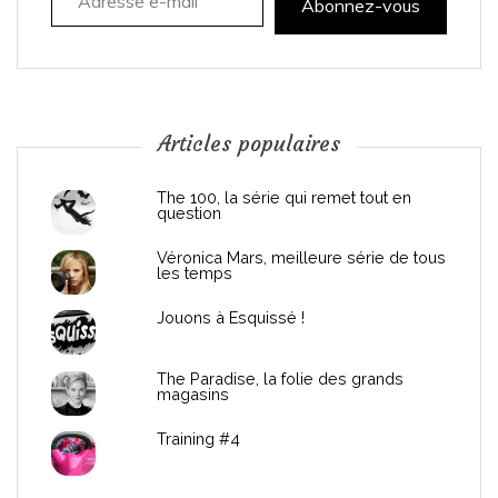
t
Abonnez-vous
i
o
n
Articles populaires
d
The 100, la série qui remet tout en
question
e
Véronica Mars, meilleure série de tous
les temps
l
Jouons à Esquissé !
’
The Paradise, la folie des grands
a
magasins
r
Training #4