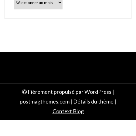
découvrir
e
Fièrement propulsé par WordPress
|
postmagthemes.com
|
Détails du thème
|
Context Blog