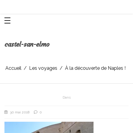
Aller
Chroniques d'une femme
au
contenu
castel-san-elmo
Accueil
Les voyages
À la découverte de Naples !
Dans
30 mai 2018
0