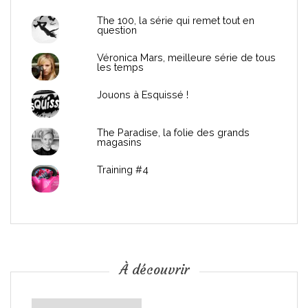
d
The 100, la série qui remet tout en
question
e
Véronica Mars, meilleure série de tous
les temps
l
Jouons à Esquissé !
’
The Paradise, la folie des grands
a
magasins
r
Training #4
t
i
c
À découvrir
l
À