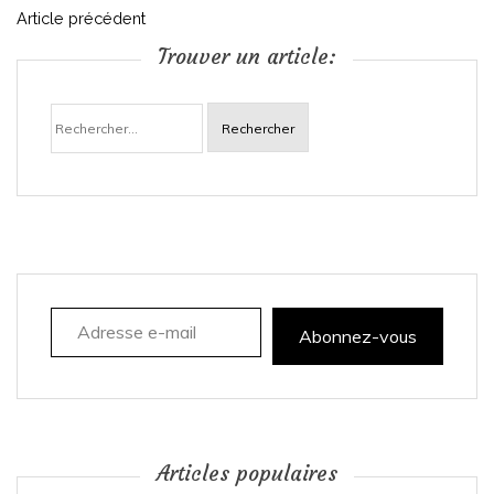
N
Article précédent
Trouver un article:
a
Rechercher :
v
i
g
a
Adresse e-mail
t
Abonnez-vous
i
o
n
Articles populaires