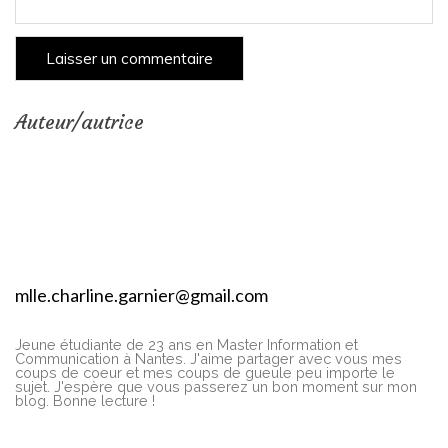
Auteur/autrice
mlle.charline.garnier@gmail.com
Jeune étudiante de 23 ans en Master Information et
Communication à Nantes. J'aime partager avec vous mes
coups de coeur et mes coups de gueule peu importe le
sujet. J'espère que vous passerez un bon moment sur mon
blog. Bonne lecture !