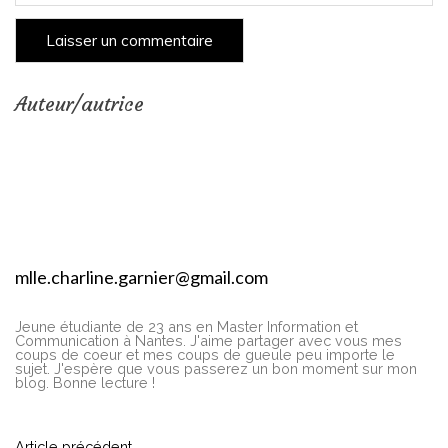
Auteur/autrice
mlle.charline.garnier@gmail.com
Jeune étudiante de 23 ans en Master Information et
Communication à Nantes. J'aime partager avec vous mes
coups de coeur et mes coups de gueule peu importe le
sujet. J'espère que vous passerez un bon moment sur mon
blog. Bonne lecture !
Article précédent