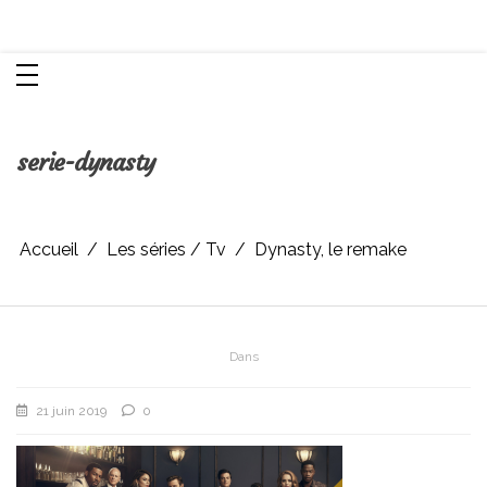
Aller
Chroniques d'une femme
au
contenu
serie-dynasty
Accueil
Les séries / Tv
Dynasty, le remake
Dans
21 juin 2019
0