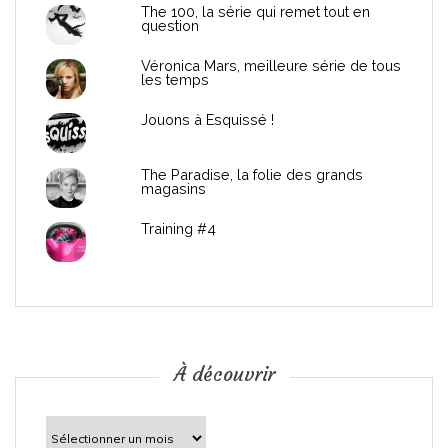
d
The 100, la série qui remet tout en
question
e
Véronica Mars, meilleure série de tous
les temps
l
Jouons à Esquissé !
’
The Paradise, la folie des grands
a
magasins
r
Training #4
t
i
c
À découvrir
l
À
découvrir