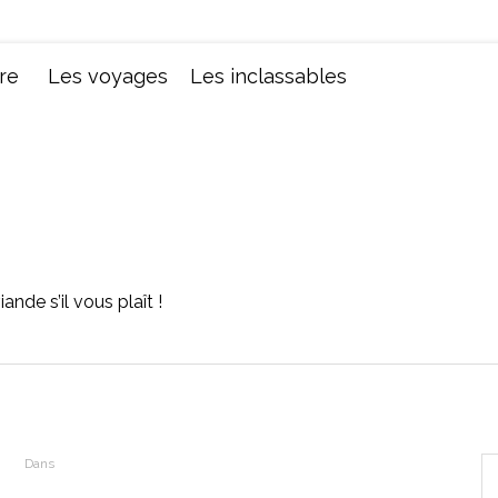
Chroniques d'une femme
re
Les voyages
Les inclassables
ande s’il vous plaît !
Dans