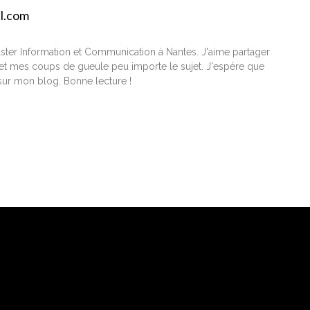
il.com
ster Information et Communication à Nantes. J'aime partager
t mes coups de gueule peu importe le sujet. J'espère que
ur mon blog. Bonne lecture !