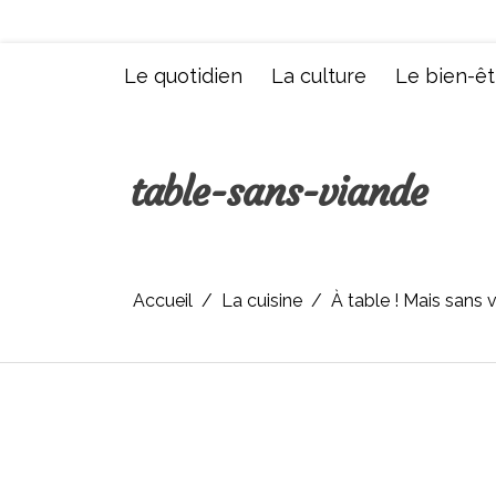
Aller
au
contenu
Le quotidien
La culture
Le bien-êt
table-sans-viande
Accueil
La cuisine
À table ! Mais sans vi