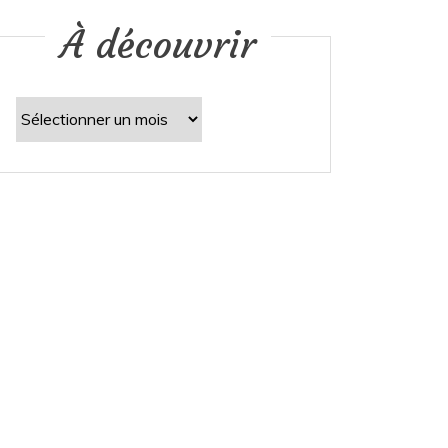
À découvrir
À
découvrir