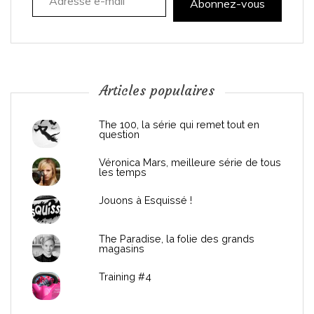
t
Abonnez-vous
i
o
n
Articles populaires
d
The 100, la série qui remet tout en
question
e
Véronica Mars, meilleure série de tous
les temps
l
Jouons à Esquissé !
’
The Paradise, la folie des grands
a
magasins
r
Training #4