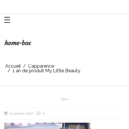
Aller
Chroniques d'une femme
au
contenu
home-box
Accueil
L'apparence
1 an de produit My Little Beauty
Dans
10 janvier 2017
0