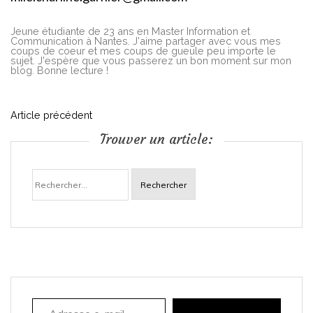
Jeune étudiante de 23 ans en Master Information et
Communication à Nantes. J'aime partager avec vous mes
coups de coeur et mes coups de gueule peu importe le
sujet. J'espère que vous passerez un bon moment sur mon
blog. Bonne lecture !
N
Article précédent
Trouver un article:
a
Rechercher :
v
i
g
a
Adresse e-mail