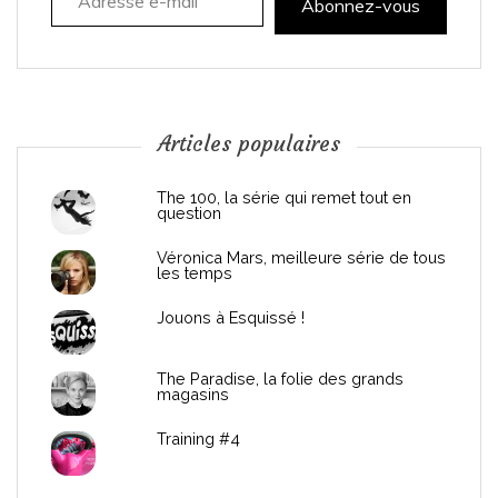
t
Abonnez-vous
i
o
n
Articles populaires
d
The 100, la série qui remet tout en
question
e
Véronica Mars, meilleure série de tous
les temps
l
Jouons à Esquissé !
’
The Paradise, la folie des grands
a
magasins
r
Training #4