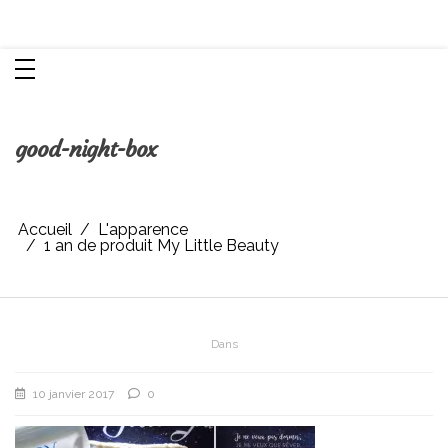
Aller
Chroniques d'une femme
au
contenu
good-night-box
Accueil
L'apparence
1 an de produit My Little Beauty
Dans
10 janvier 2017
0