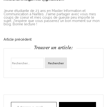
Jeune étudiante de 23 ans en Master Information et
Communication à Nantes. J'aime partager avec vous mes
coups de coeur et mes coups de gueule peu importe le
sujet. J'espère que vous passerez un bon moment sur mon
blog. Bonne lecture !
N
Article précédent
Trouver un article:
a
Rechercher :
v
i
g
a
Adresse e-mail