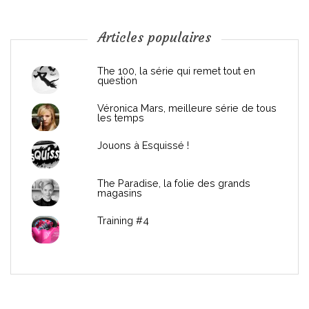
o
n
Articles populaires
d
The 100, la série qui remet tout en
question
e
Véronica Mars, meilleure série de tous
les temps
l
Jouons à Esquissé !
’
The Paradise, la folie des grands
a
magasins
r
Training #4
t
i