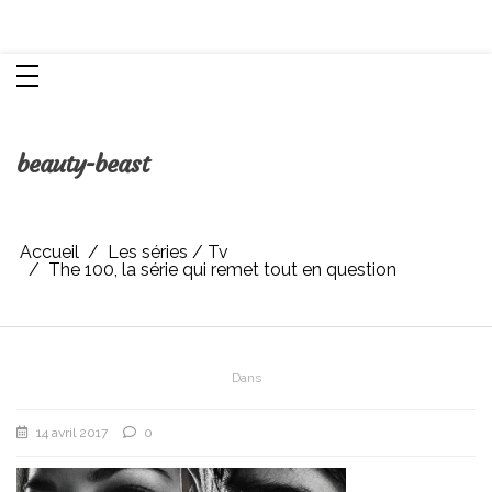
Aller
Chroniques d'une femme
au
contenu
beauty-beast
Accueil
Les séries / Tv
The 100, la série qui remet tout en question
Dans
14 avril 2017
0