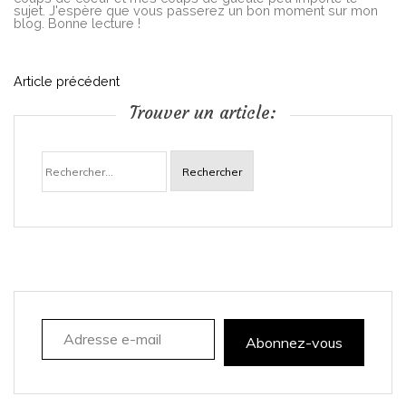
sujet. J'espère que vous passerez un bon moment sur mon
blog. Bonne lecture !
N
Article précédent
Trouver un article:
a
Rechercher :
v
i
g
a
Adresse e-mail
t
Abonnez-vous
i