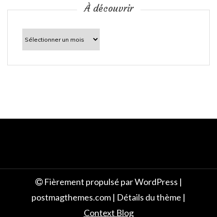
c
À découvrir
l
À
découvrir
e
Fièrement propulsé par WordPress
|
postmagthemes.com
|
Détails du thème
|
Context Blog