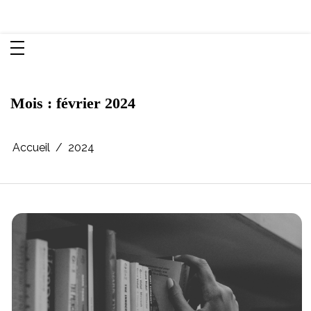
Aller
Chroniques d'une femme
au
contenu
Mois :
février 2024
Accueil
2024