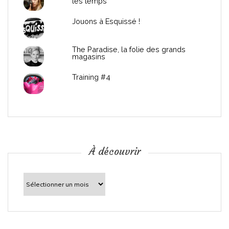
les temps
l
Jouons à Esquissé !
’
The Paradise, la folie des grands
a
magasins
r
Training #4
t
i
c
À découvrir
l
À
découvrir
e