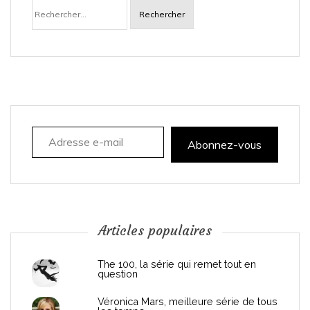
Rechercher :
v
i
g
a
Adresse e-mail
t
Abonnez-vous
i
o
n
Articles populaires
d
The 100, la série qui remet tout en
question
e
Véronica Mars, meilleure série de tous