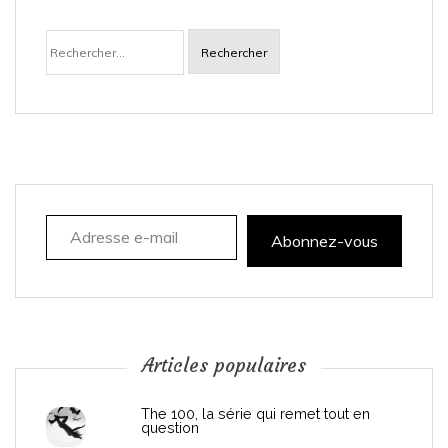
a
Rechercher :
v
i
g
a
Adresse e-mail
t
Abonnez-vous
i
o
n
Articles populaires
d
The 100, la série qui remet tout en
question