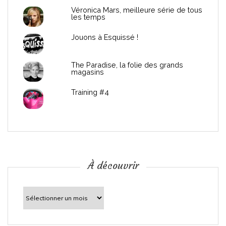
e
Véronica Mars, meilleure série de tous
les temps
l
Jouons à Esquissé !
’
The Paradise, la folie des grands
a
magasins
r
Training #4
t
i
c
À découvrir
l
À
découvrir
e