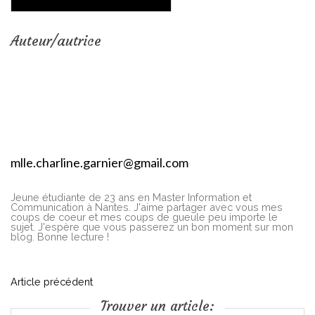
Auteur/autrice
mlle.charline.garnier@gmail.com
Jeune étudiante de 23 ans en Master Information et
Communication à Nantes. J'aime partager avec vous mes
coups de coeur et mes coups de gueule peu importe le
sujet. J'espère que vous passerez un bon moment sur mon
blog. Bonne lecture !
N
Article précédent
Trouver un article: