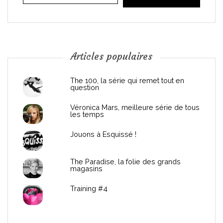
i
o
n
Articles populaires
d
The 100, la série qui remet tout en
question
e
Véronica Mars, meilleure série de tous
les temps
l
Jouons à Esquissé !
’
The Paradise, la folie des grands
a
magasins
r
Training #4
t