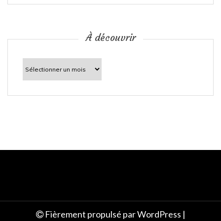
i
c
À découvrir
l
À
découvrir
e
Fièrement propulsé par WordPress
|