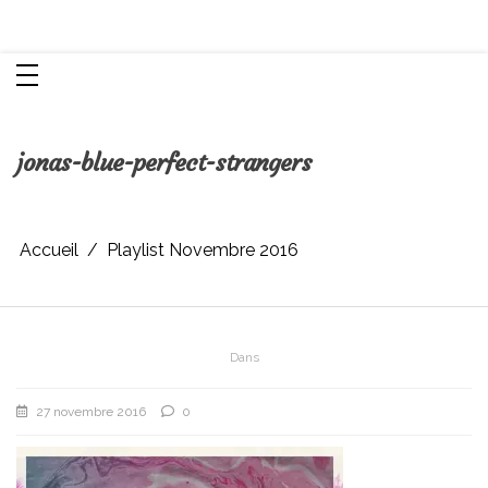
Aller
Chroniques d'une femme
au
contenu
jonas-blue-perfect-strangers
Accueil
Playlist Novembre 2016
Dans
27 novembre 2016
0