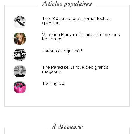
n
Articles populaires
d
The 100, la série qui remet tout en
question
e
Véronica Mars, meilleure série de tous
les temps
l
Jouons à Esquissé !
’
The Paradise, la folie des grands
a
magasins
r
Training #4
t
i
c
À découvrir