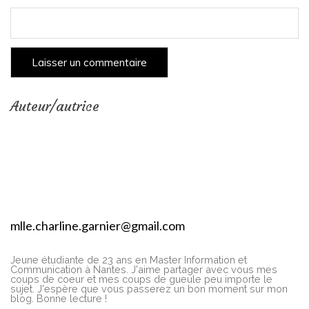
Auteur/autrice
mlle.charline.garnier@gmail.com
Jeune étudiante de 23 ans en Master Information et
Communication à Nantes. J'aime partager avec vous mes
coups de coeur et mes coups de gueule peu importe le
sujet. J'espère que vous passerez un bon moment sur mon
blog. Bonne lecture !