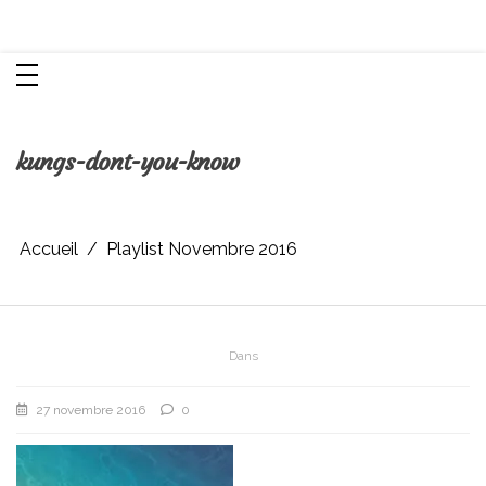
Aller
Chroniques d'une femme
au
contenu
kungs-dont-you-know
Accueil
Playlist Novembre 2016
Dans
27 novembre 2016
0