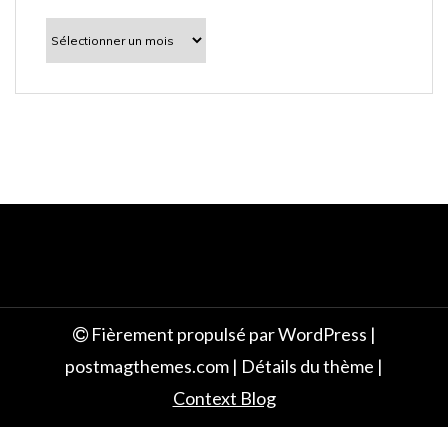
l
À
découvrir
e
Fièrement propulsé par WordPress
|
postmagthemes.com
|
Détails du thème
|
Context Blog