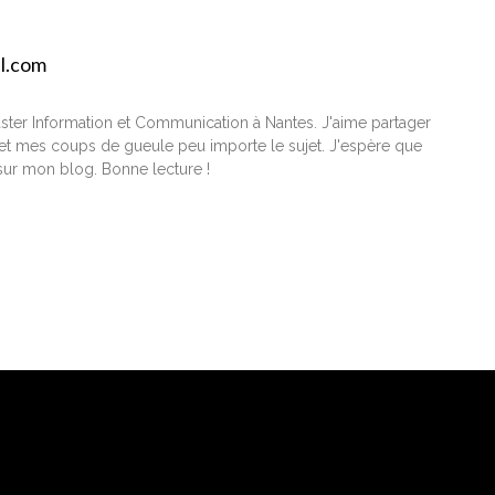
il.com
ster Information et Communication à Nantes. J'aime partager
t mes coups de gueule peu importe le sujet. J'espère que
ur mon blog. Bonne lecture !