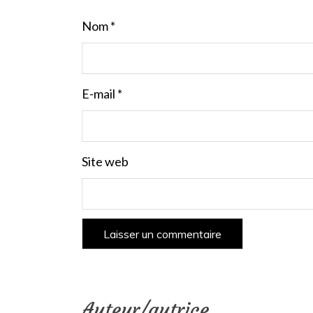
Nom
*
E-mail
*
Site web
Auteur/autrice