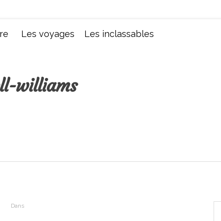
Chroniques d'une femme
re
Les voyages
Les inclassables
ll-williams
Dans