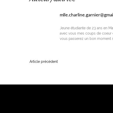
mlle.charline.garnier@gma
Jeune étudiante de 23 ans en Ma
avec vous mes coups de coeur e
vous passerez un bon moment s
N
Article précédent
a
v
i
g