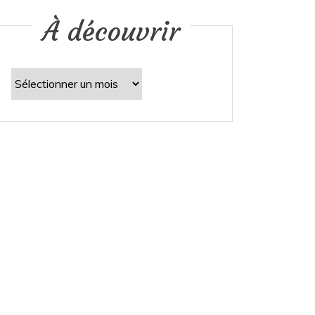
À découvrir
À
découvrir