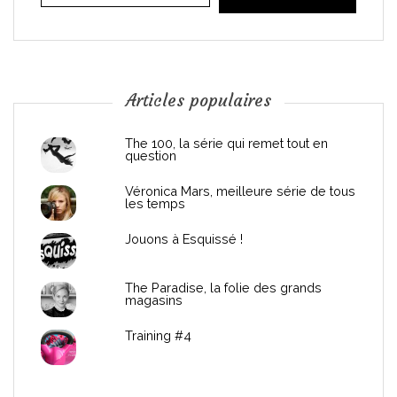
i
o
n
Articles populaires
d
The 100, la série qui remet tout en
question
e
Véronica Mars, meilleure série de tous
les temps
l
Jouons à Esquissé !
’
The Paradise, la folie des grands
a
magasins
r
Training #4
t