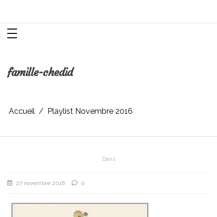
Aller
Chroniques d'une femme
au
contenu
famille-chedid
Accueil
Playlist Novembre 2016
Dans
27 novembre 2016
0