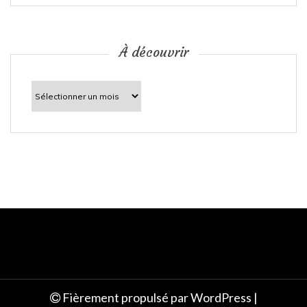
i
c
À découvrir
l
À
découvrir
e
Fièrement propulsé par WordPress
|