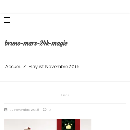
Aller
Chroniques d'une femme
au
contenu
bruno-mars-24k-magic
Accueil
Playlist Novembre 2016
Dans
27 novembre 2016
0