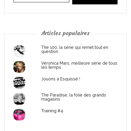
i
o
n
Articles populaires
d
The 100, la série qui remet tout en
question
e
Véronica Mars, meilleure série de tous
les temps
l
Jouons à Esquissé !
’
The Paradise, la folie des grands
a
magasins
r
Training #4
t