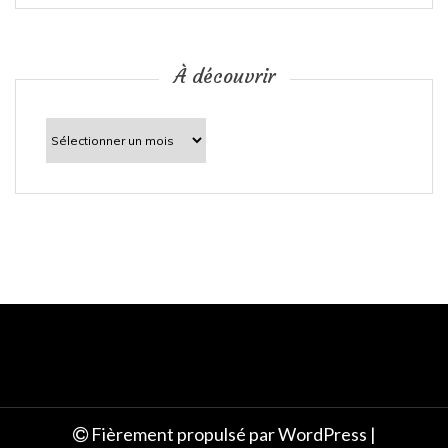
i
c
À découvrir
l
À
découvrir
e
Fièrement propulsé par WordPress
|