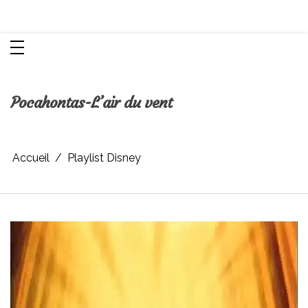
Aller
Chroniques d'une femme
au
contenu
Pocahontas-L’air du vent
Accueil
Playlist Disney