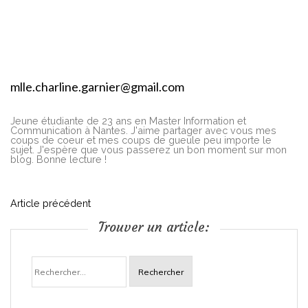
mlle.charline.garnier@gmail.com
Jeune étudiante de 23 ans en Master Information et
Communication à Nantes. J'aime partager avec vous mes
coups de coeur et mes coups de gueule peu importe le
sujet. J'espère que vous passerez un bon moment sur mon
blog. Bonne lecture !
N
Article précédent
Trouver un article:
a
Rechercher :
v
i