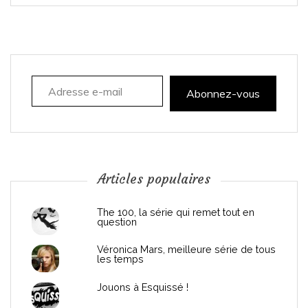
g
a
Adresse e-mail
t
Abonnez-vous
i
o
n
Articles populaires
d
The 100, la série qui remet tout en
question
e
Véronica Mars, meilleure série de tous
les temps
l
Jouons à Esquissé !
’