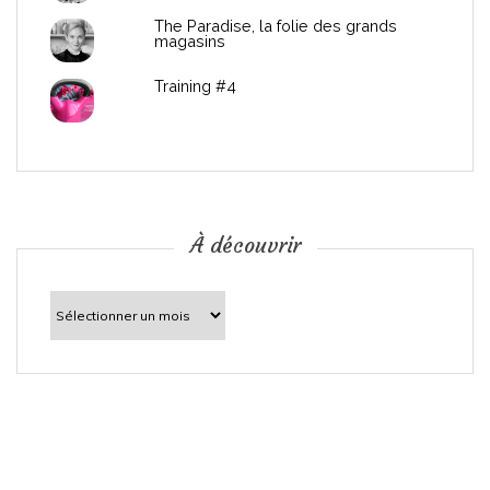
The Paradise, la folie des grands
a
magasins
r
Training #4
t
i
c
À découvrir
l
À
découvrir
e