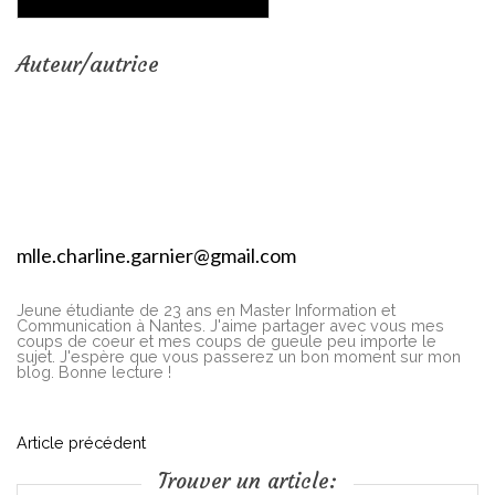
Auteur/autrice
mlle.charline.garnier@gmail.com
Jeune étudiante de 23 ans en Master Information et
Communication à Nantes. J'aime partager avec vous mes
coups de coeur et mes coups de gueule peu importe le
sujet. J'espère que vous passerez un bon moment sur mon
blog. Bonne lecture !
N
Article précédent
Trouver un article: