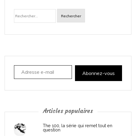
a
Rechercher :
v
i
g
a
Adresse e-mail
t
Abonnez-vous
i
o
n
Articles populaires
d
The 100, la série qui remet tout en
question