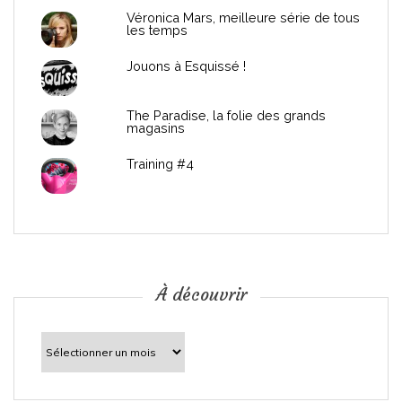
e
Véronica Mars, meilleure série de tous
les temps
l
Jouons à Esquissé !
’
The Paradise, la folie des grands
a
magasins
r
Training #4
t
i
c
À découvrir
l
À
découvrir
e