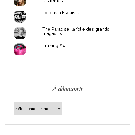
les temps
l
Jouons à Esquissé !
’
The Paradise, la folie des grands
a
magasins
r
Training #4
t
i
c
À découvrir
l
À
découvrir
e