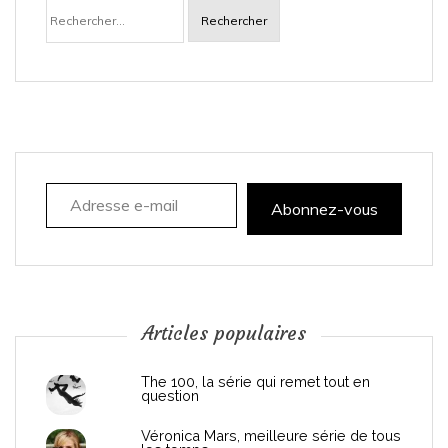
Rechercher :
v
i
g
a
Adresse e-mail
t
Abonnez-vous
i
o
n
Articles populaires
d
The 100, la série qui remet tout en
question
e
Véronica Mars, meilleure série de tous