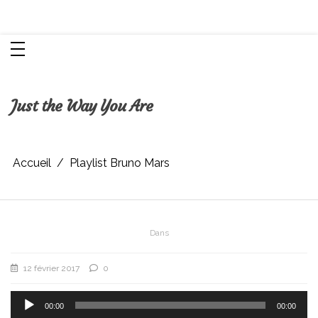
Aller
Chroniques d'une femme
au
contenu
Just the Way You Are
Accueil
Playlist Bruno Mars
Dans
12 février 2017
0
Lecteur
audio
00:00
00:00