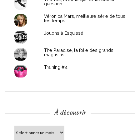
d
question
e
Véronica Mars, meilleure série de tous
les temps
l
Jouons à Esquissé !
’
The Paradise, la folie des grands
a
magasins
r
Training #4
t
i
c
À découvrir
l
À
découvrir