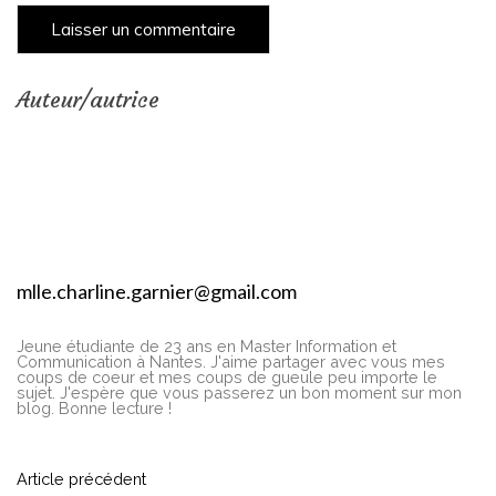
Auteur/autrice
mlle.charline.garnier@gmail.com
Jeune étudiante de 23 ans en Master Information et
Communication à Nantes. J'aime partager avec vous mes
coups de coeur et mes coups de gueule peu importe le
sujet. J'espère que vous passerez un bon moment sur mon
blog. Bonne lecture !
N
Article précédent