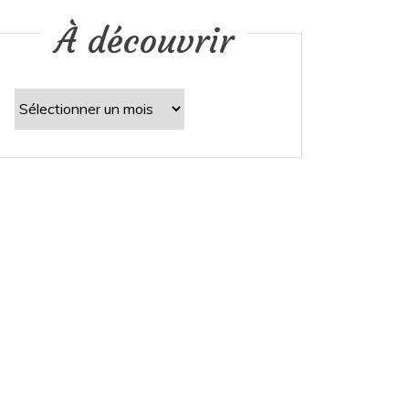
À découvrir
À
découvrir