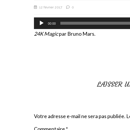
12 février 2017
0
Lecteur
00:00
audio
24K Magic
par Bruno Mars.
LAISSER 
Votre adresse e-mail ne sera pas publiée.
L
Commentaire
*