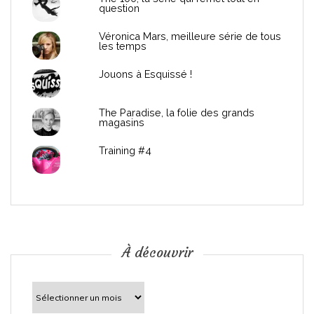
d
question
e
Véronica Mars, meilleure série de tous
les temps
l
Jouons à Esquissé !
’
The Paradise, la folie des grands
a
magasins
r
Training #4
t
i
c
À découvrir
l
À
découvrir