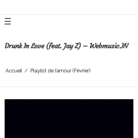
Aller
Chroniques d'une femme
au
contenu
Drunk In Love (feat. Jay Z) – Webmusic.IN
Accueil
Playlist de l’amour (Février)