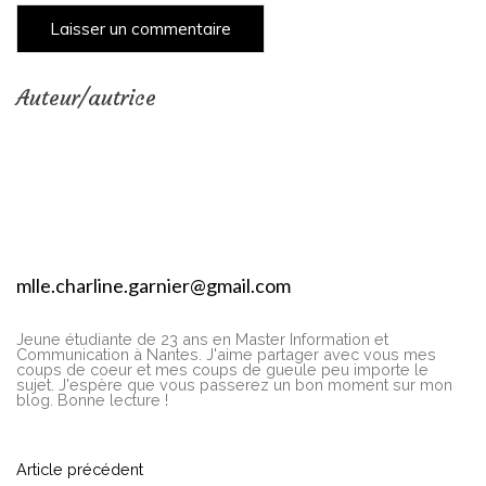
Auteur/autrice
mlle.charline.garnier@gmail.com
Jeune étudiante de 23 ans en Master Information et
Communication à Nantes. J'aime partager avec vous mes
coups de coeur et mes coups de gueule peu importe le
sujet. J'espère que vous passerez un bon moment sur mon
blog. Bonne lecture !
N
Article précédent