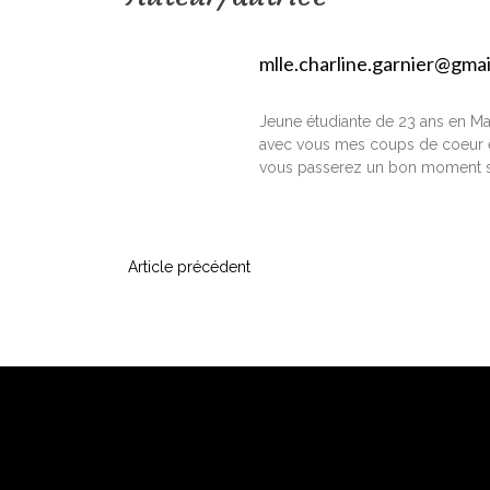
mlle.charline.garnier@gma
Jeune étudiante de 23 ans en Ma
avec vous mes coups de coeur e
vous passerez un bon moment s
N
Article précédent
a
v
i
g