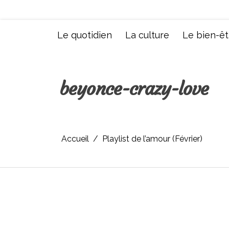
Aller
au
contenu
Le quotidien
La culture
Le bien-êt
beyonce-crazy-love
Accueil
Playlist de l’amour (Février)