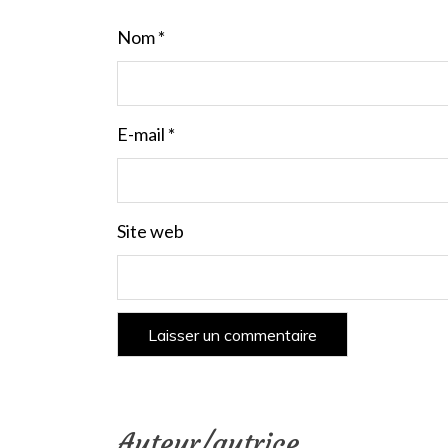
Nom
*
E-mail
*
Site web
Auteur/autrice