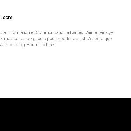
il.com
ster Information et Communication à Nantes. J'aime partager
t mes coups de gueule peu importe le sujet. J'espère que
ur mon blog. Bonne lecture !