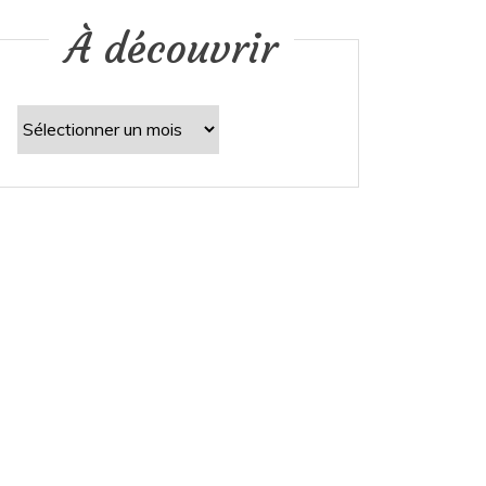
À découvrir
À
découvrir