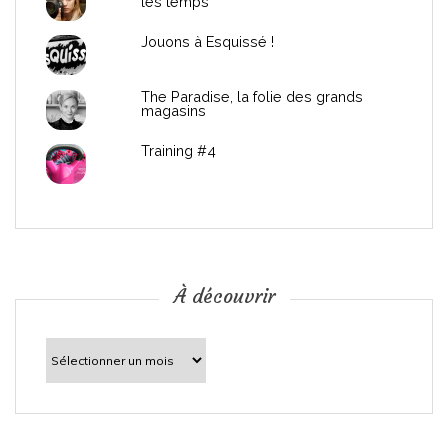
les temps
l
Jouons à Esquissé !
’
The Paradise, la folie des grands
a
magasins
r
Training #4
t
i
c
À découvrir
l
À
découvrir
e