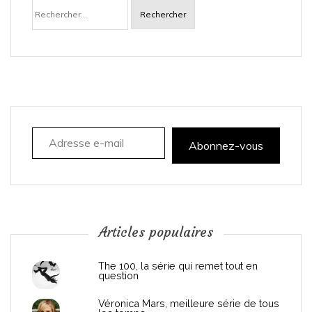
Rechercher :
v
i
g
a
Adresse e-mail
t
Abonnez-vous
i
o
n
Articles populaires
d
The 100, la série qui remet tout en
question
e
Véronica Mars, meilleure série de tous