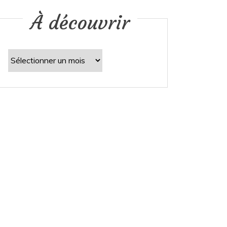
À découvrir
À
découvrir