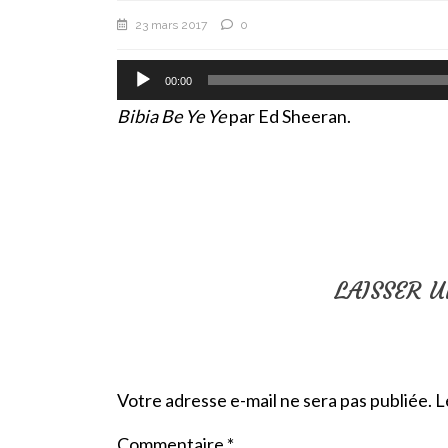
23 mars 2017
0
Lecteur
00:00
audio
Bibia Be Ye Ye
par Ed Sheeran.
LAISSER 
Votre adresse e-mail ne sera pas publiée.
L
Commentaire
*