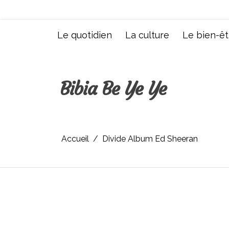
Aller
au
contenu
Le quotidien
La culture
Le bien-êt
Bibia Be Ye Ye
Accueil
Divide Album Ed Sheeran