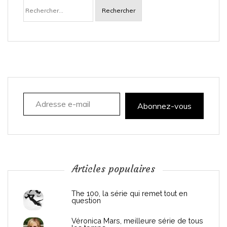
Rechercher :
v
i
g
a
Adresse e-mail
t
Abonnez-vous
i
o
n
Articles populaires
d
The 100, la série qui remet tout en
question
e
Véronica Mars, meilleure série de tous