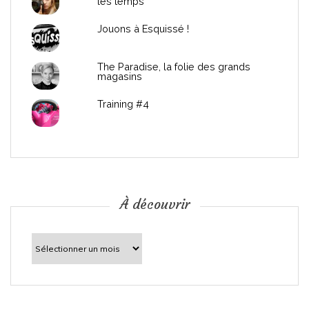
les temps
l
Jouons à Esquissé !
’
The Paradise, la folie des grands
a
magasins
r
Training #4
t
i
c
À découvrir
l
À
découvrir
e