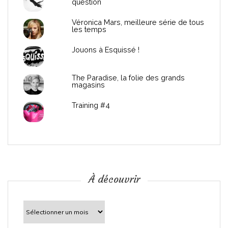
question
e
Véronica Mars, meilleure série de tous
les temps
l
Jouons à Esquissé !
’
The Paradise, la folie des grands
a
magasins
r
Training #4
t
i
c
À découvrir
l
À
découvrir
e