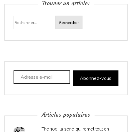
Trouver un article:
a
Rechercher :
v
i
g
a
Adresse e-mail
t
Abonnez-vous
i
o
n
Articles populaires
d
The 100, la série qui remet tout en