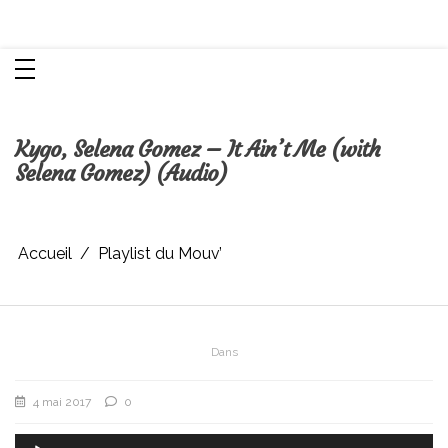
Aller
Chroniques d'une femme
au
contenu
Kygo, Selena Gomez – It Ain’t Me (with
Selena Gomez) (Audio)
Accueil
Playlist du Mouv’
Dans
4 mai 2017
0
Lecteur