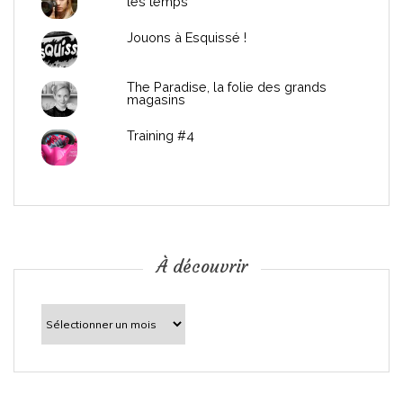
les temps
l
Jouons à Esquissé !
’
The Paradise, la folie des grands
a
magasins
r
Training #4
t
i
c
À découvrir
l
À
découvrir
e