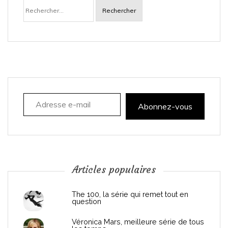
Rechercher :
v
i
g
a
Adresse e-mail
t
Abonnez-vous
i
o
n
Articles populaires
d
The 100, la série qui remet tout en
question
e
Véronica Mars, meilleure série de tous