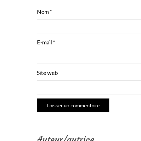
Nom
*
E-mail
*
Site web
Auteur/autrice