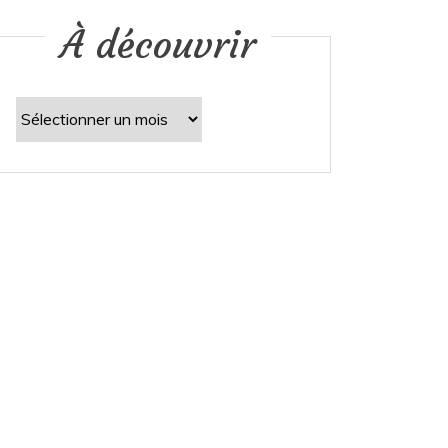
À découvrir
À
découvrir