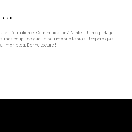
il.com
ster Information et Communication à Nantes. J'aime partager
t mes coups de gueule peu importe le sujet. J'espère que
ur mon blog. Bonne lecture !