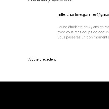
mlle.charline.garnier@gma
Jeune étudiante de 23 ans en Ma
avec vous mes coups de coeur e
vous passerez un bon moment s
N
Article précédent
a
v
i
g