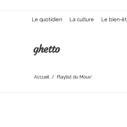
Aller
au
contenu
Le quotidien
La culture
Le bien-êt
ghetto
Accueil
Playlist du Mouv’