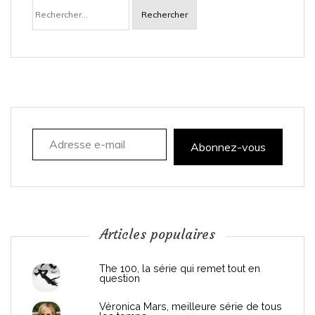
Rechercher :
v
i
g
a
Adresse e-mail
t
Abonnez-vous
i
o
n
Articles populaires
d
The 100, la série qui remet tout en
question
e
Véronica Mars, meilleure série de tous