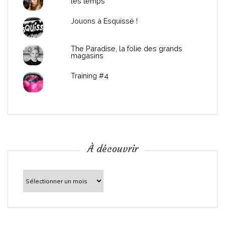
les temps
l
Jouons à Esquissé !
’
The Paradise, la folie des grands
a
magasins
r
Training #4
t
i
c
À découvrir
l
À
découvrir
e