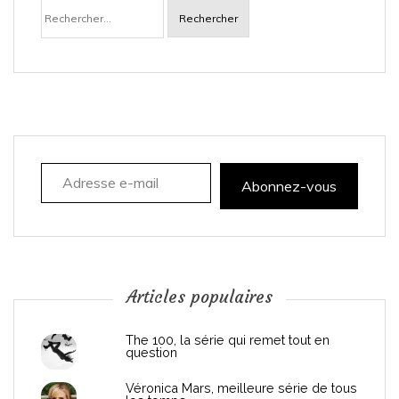
Rechercher :
v
i
g
a
Adresse e-mail
t
Abonnez-vous
i
o
n
Articles populaires
d
The 100, la série qui remet tout en
question
e
Véronica Mars, meilleure série de tous