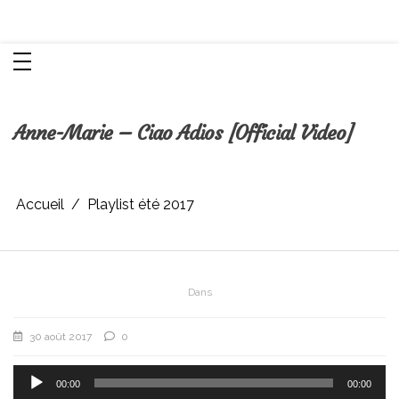
Aller
Chroniques d'une femme
au
contenu
Anne-Marie – Ciao Adios [Official Video]
Accueil
Playlist été 2017
Dans
30 août 2017
0
Lecteur
audio
00:00
00:00