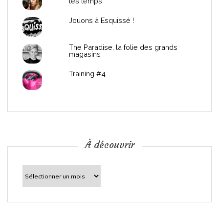
les temps
l
Jouons à Esquissé !
’
The Paradise, la folie des grands
a
magasins
r
Training #4
t
i
c
À découvrir
l
À
découvrir
e